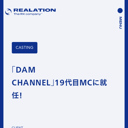
MENU
CASTING
「DAM
CHANNEL」19代目MCに就
任！