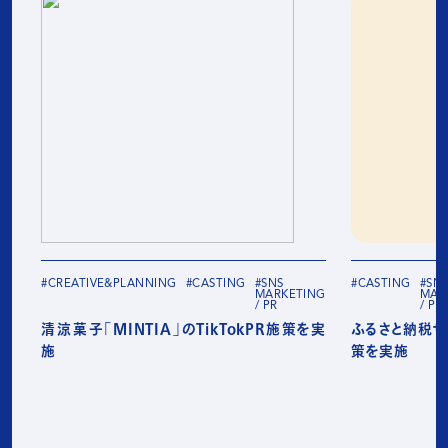
#CREATIVE&PLANNING
#CASTING
#SNS
#CASTING
#SN
MARKETING
MAR
/ PR
/ PR
清涼菓子「MINTIA」のTikTokPR施策を実
ふるさと納税サイ
施
策を実施