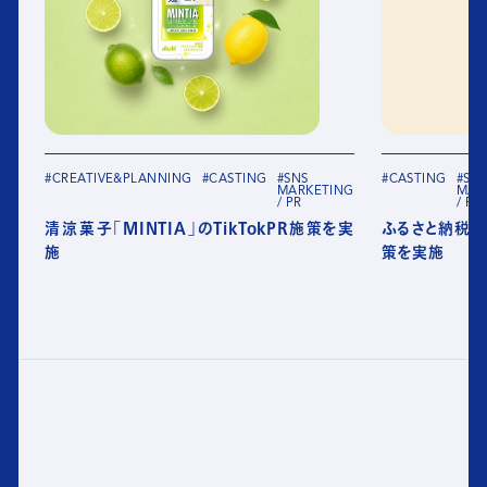
#CREATIVE&PLANNING
#CASTING
#SNS
#CASTING
#SN
MARKETING
MAR
/ PR
/ PR
清涼菓子「MINTIA」のTikTokPR施策を実
ふるさと納税サイ
施
策を実施