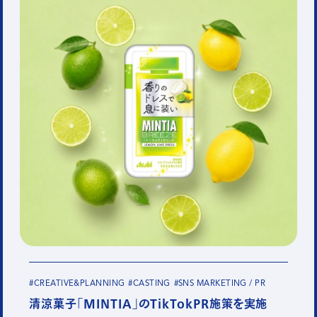
#CREATIVE&PLANNING
#CASTING
#SNS MARKETING / PR
清涼菓子「MINTIA」のTikTokPR施策を実施