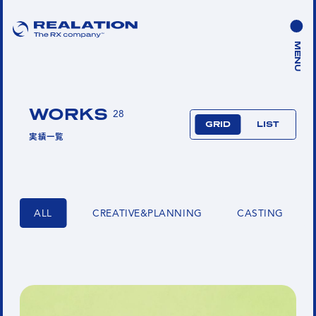
MENU
WORKS
GRID
LIST
実績一覧
ALL
CREATIVE&PLANNING
CASTING